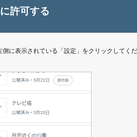
に許可する
左側に表示されている「設定」をクリックしてく