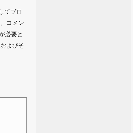
としてブロ
合、コメン
ンが必要と
、およびそ