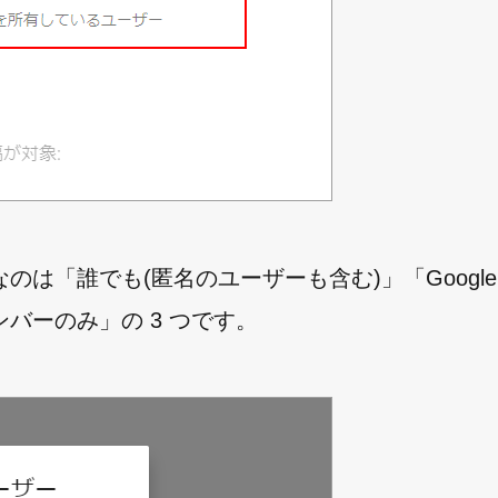
は「誰でも(匿名のユーザーも含む)」「Googl
バーのみ」の 3 つです。