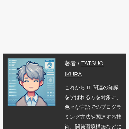
著者 /
TATSUO
IKURA
これから IT 関連の知識
を学ばれる方を対象に、
色々な言語でのプログラ
ミング方法や関連する技
術、開発環境構築などに