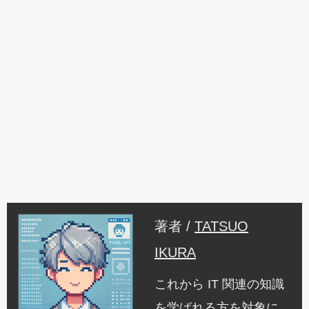
著者 /
TATSUO
IKURA
これから IT 関連の知識
を学ばれる方を対象に、