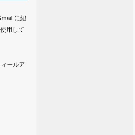
ail に紐
、使用して
フィールア