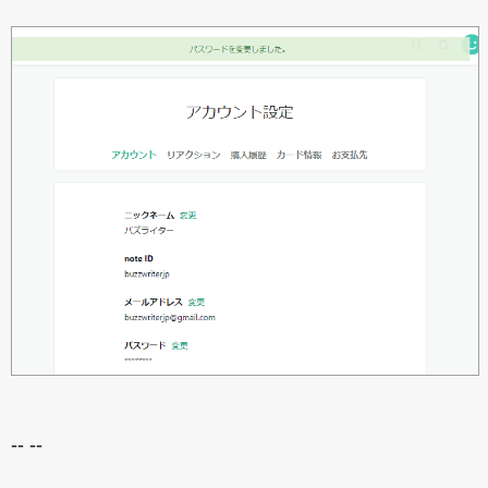
-- --