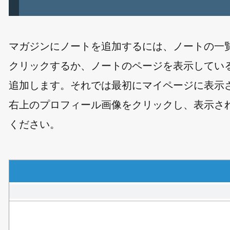
マガジンにノートを追加するには、ノートの一
クリックするか、ノートのページを表示してい
追加します。それでは最初にマイページに表示
右上のプロフィール画像をクリックし、表示さ
ください。