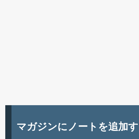
マガジンにノートを追加す