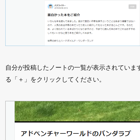
自分が投稿したノートの一覧が表示されていま
る「＋」をクリックしてください。