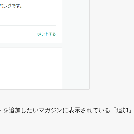
トを追加したいマガジンに表示されている「追加