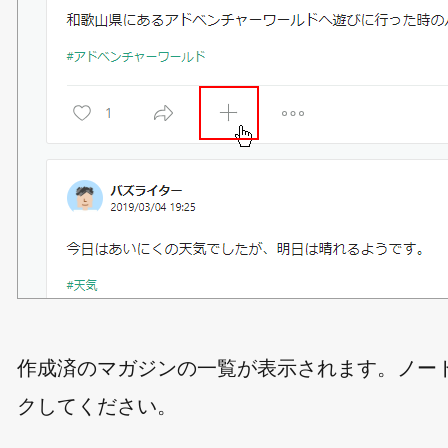
作成済のマガジンの一覧が表示されます。ノー
クしてください。