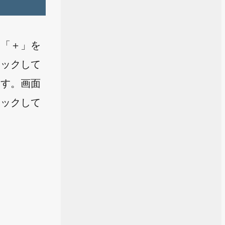
る「＋」を
リックして
ます。画面
リックして