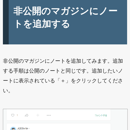
非公開のマガジンにノー
トを追加する
非公開のマガジンにノートを追加してみます。追加
する手順は公開のノートと同じです。追加したいノ
ートに表示されている「＋」をクリックしてくださ
い。