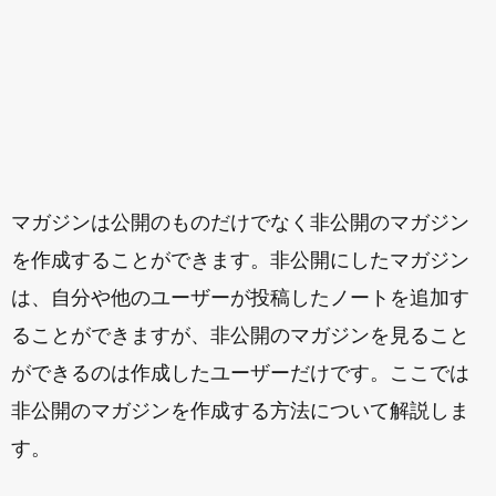
マガジンは公開のものだけでなく非公開のマガジン
を作成することができます。非公開にしたマガジン
は、自分や他のユーザーが投稿したノートを追加す
ることができますが、非公開のマガジンを見ること
ができるのは作成したユーザーだけです。ここでは
非公開のマガジンを作成する方法について解説しま
す。