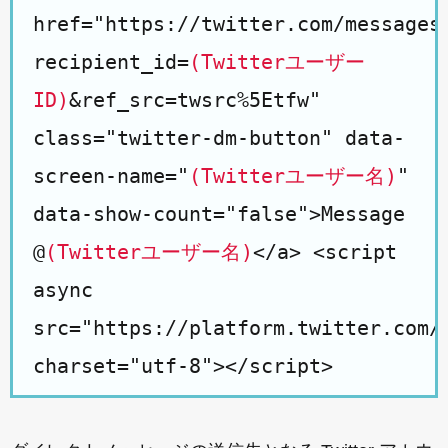
href="https://twitter.com/messages
recipient_id=
(Twitterユーザー
ID)
&ref_src=twsrc%5Etfw"
class="twitter-dm-button" data-
screen-name="
(Twitterユーザー名)
"
data-show-count="false">Message
@
(Twitterユーザー名)
</a> <script
async
src="https://platform.twitter.com/
charset="utf-8"></script>