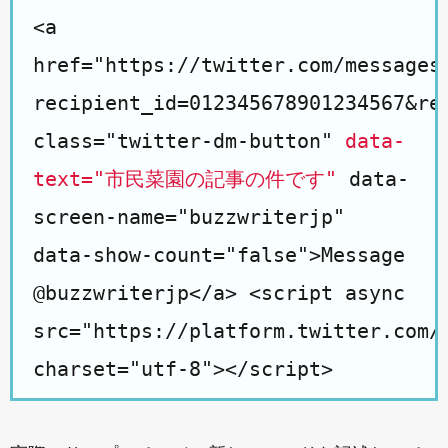
<a
href="https://twitter.com/messages
recipient_id=012345678901234567&re
class="twitter-dm-button"
data-
text="市民菜園の記事の件です"
data-
screen-name="buzzwriterjp"
data-show-count="false">Message
@buzzwriterjp</a> <script async
src="https://platform.twitter.com/
charset="utf-8"></script>