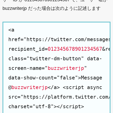
buzzwriterjp だった場合は次のように記述します
<a
href="https://twitter.com/messages
recipient_id=
012345678901234567
&re
class="twitter-dm-button" data-
screen-name="
buzzwriterjp
"
data-show-count="false">Message
@
buzzwriterjp
</a> <script async
src="https://platform.twitter.com/
charset="utf-8"></script>