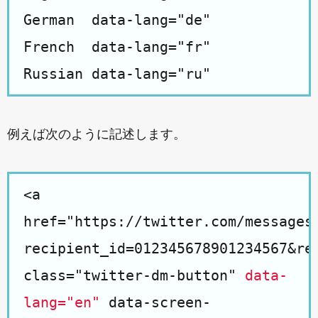
German  data-lang="de"

French  data-lang="fr"

例えば次のように記述します。
<a
href="https://twitter.com/messages
recipient_id=012345678901234567&re
class="twitter-dm-button"
data-
lang="en"
data-screen-