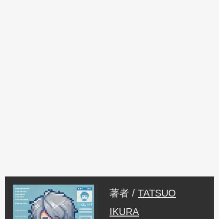
著者 /
TATSUO
IKURA