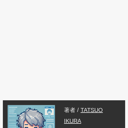
著者 /
TATSUO
IKURA