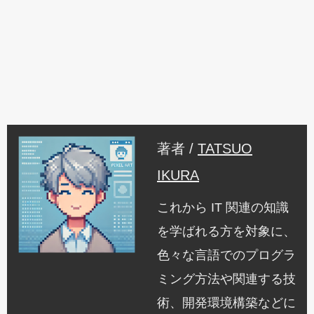
著者 /
TATSUO
IKURA
これから IT 関連の知識
を学ばれる方を対象に、
色々な言語でのプログラ
ミング方法や関連する技
術、開発環境構築などに