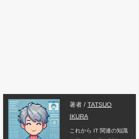
著者 /
TATSUO
IKURA
これから IT 関連の知識