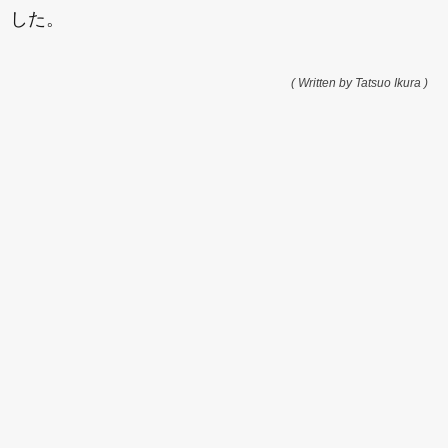
した。
( Written by Tatsuo Ikura )