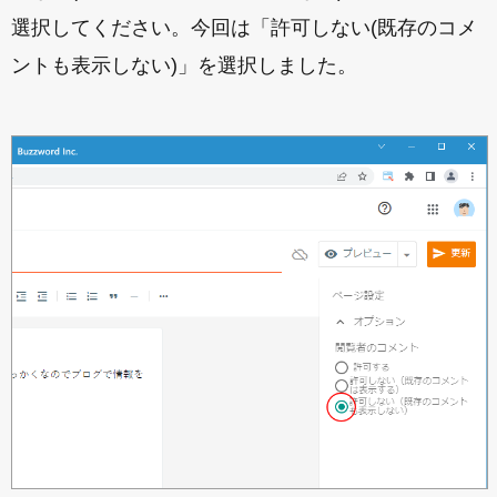
選択してください。今回は「許可しない(既存のコメ
ントも表示しない)」を選択しました。