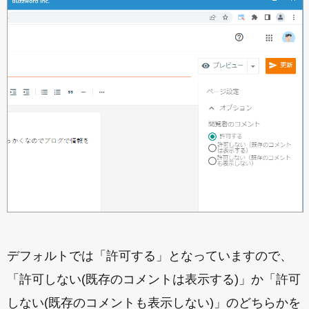
デフォルトでは「許可する」となっていますので、
「許可しない(既存のコメントは表示する)」か「許可
しない(既存のコメントも表示しない)」のどちらかを