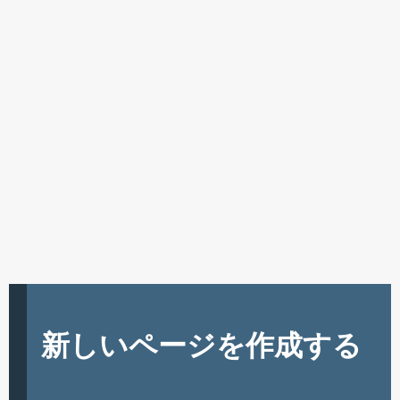
新しいページを作成する