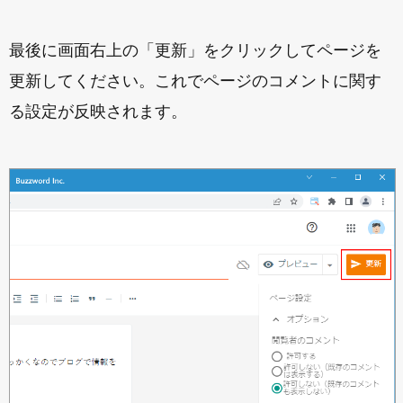
最後に画面右上の「更新」をクリックしてページを
更新してください。これでページのコメントに関す
る設定が反映されます。