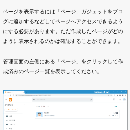
ページを表示するには「ページ」ガジェットをブロ
グに追加するなどしてページへアクセスできるよう
にする必要があります。ただ作成したページがどの
ように表示されるのかは確認することができます。
管理画面の左側にある「ページ」をクリックして作
成済みのページ一覧を表示してください。