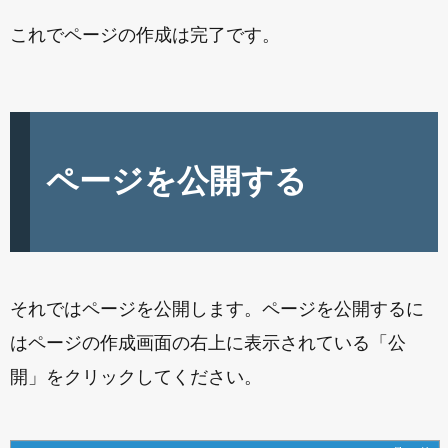
これでページの作成は完了です。
ページを公開する
それではページを公開します。ページを公開するに
はページの作成画面の右上に表示されている「公
開」をクリックしてください。