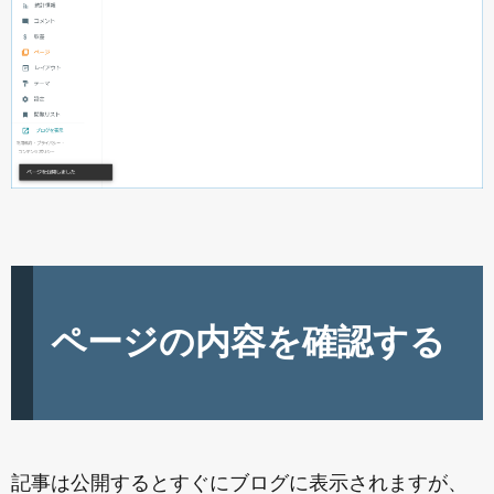
ページの内容を確認する
記事は公開するとすぐにブログに表示されますが、