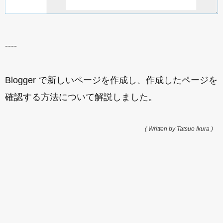
----
Blogger で新しいページを作成し、作成したページを
確認する方法について解説しました。
( Written by Tatsuo Ikura )