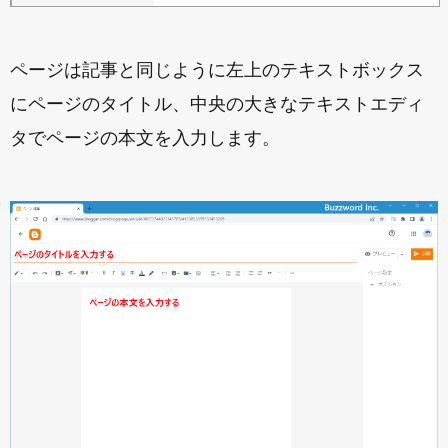
ページは記事と同じように左上のテキストボックス
にページのタイトル、中央の大きなテキストエディ
タでページの本文を入力します。