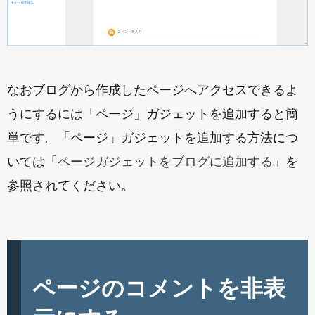
なおブログから作成したページへアクセスできるよ
うにするには「ページ」ガジェットを追加すると簡
単です。「ページ」ガジェットを追加する方法につ
いては「
ページガジェットをブログに追加する
」を
参照されてください。
ページのコメントを非表