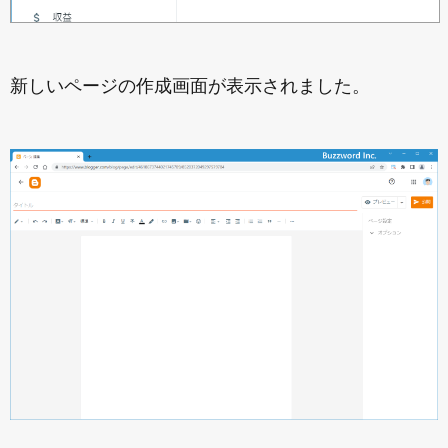
新しいページの作成画面が表示されました。