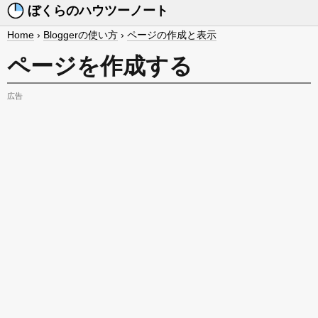
ぼくらのハウツーノート
Home
›
Bloggerの使い方
›
ページの作成と表示
ページを作成する
広告