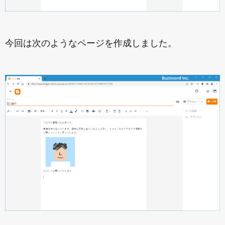
今回は次のようなページを作成しました。