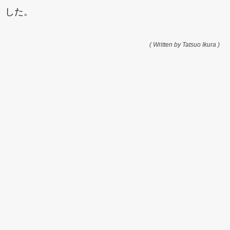
した。
( Written by Tatsuo Ikura )