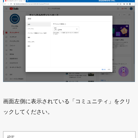
画面左側に表示されている「コミュニティ」をクリ
ックしてください。