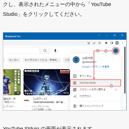
クし、表示されたメニューの中から「YouTube
Studio」をクリックしてください。
YouTube Stduio の画面が表示されます。