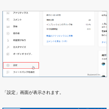
「設定」画面が表示されます。