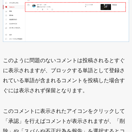
このように問題のないコメントは投稿されるとすぐ
に表示されますが、ブロックする単語として登録さ
れている単語が含まれるコメントを投稿した場合す
ぐには表示されず保留となります。
このコメントに表示されたアイコンをクリックして
「承認」を行えばコメントが表示されますが、「削
除」や「スパムや不正行為を報告」を選択するとコ