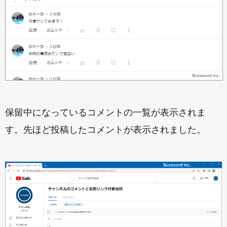
保留中になっているコメントの一覧が表示されま
す。先ほど投稿したコメントが表示されました。