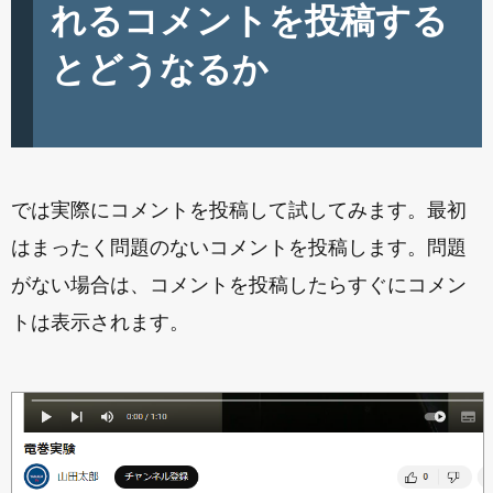
れるコメントを投稿する
とどうなるか
では実際にコメントを投稿して試してみます。最初
はまったく問題のないコメントを投稿します。問題
がない場合は、コメントを投稿したらすぐにコメン
トは表示されます。