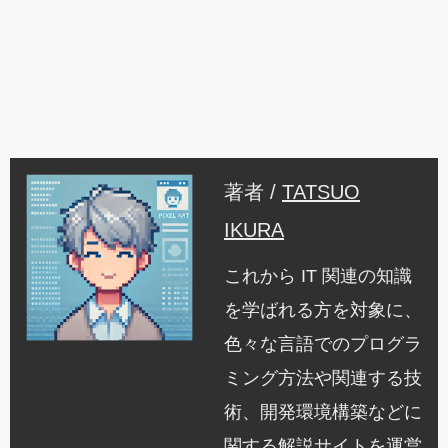
著者 /
TATSUO
IKURA
これから IT 関連の知識
を学ばれる方を対象に、
色々な言語でのプログラ
ミング方法や関連する技
術、開発環境構築などに
関する解説サイトを運営