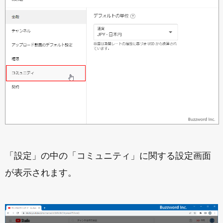
「設定」の中の「コミュニティ」に関する設定画面
が表示されます。