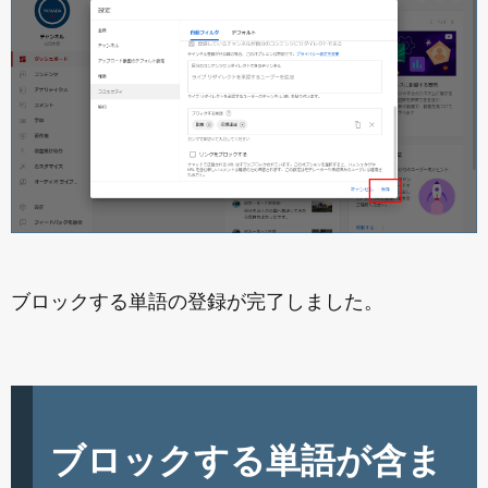
ブロックする単語の登録が完了しました。
ブロックする単語が含ま