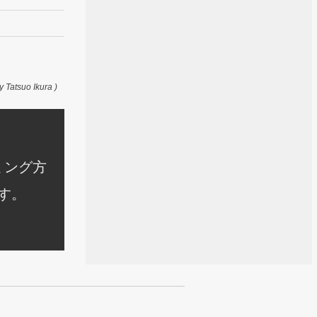
y Tatsuo Ikura )
ミング方
す。